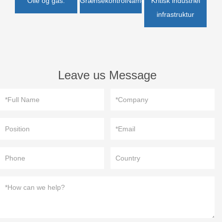
Olie og gas.
GrænsekontrolName
Kritisk industriel
infrastruktur
Leave us Message