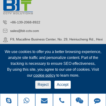
+86-139-2068-8922
sales@bit-cctv.com
F9, Macalline Business Center, No. 29, Heiniucheng Rd., Hexi
District, Tianjin, China
We use cookies to offer you a better browsing experience,
analyze site traffic and personalize content. Part of the
tracking is necessary to ensure SEO effectiveness,
By using this site, you agree to our use of cookies. Visit
our
cookie policy
to learn more.
Ophavsret©
Blue Icon (Tianjin) Technology Co., Ltd.
Alle
rettigheder forbeholdes.
Reject
Accept
sep-footer
Sitemap
|
Fortrolighedspolitik