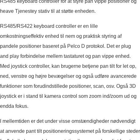
RS485 keyboard controller for at styre pan vippe positioner og
heave Tjenestey stativ til at støtte enheden.
RS485/RS422 keyboard controller er en lille
omkostningseffektiv enhed til nem og praktisk styring af
pandele positioner baseret på Pelco D protokol. Det er plug
and play forbindelse mellem tastaturet og pan vippe enhed.
Med joystick controller, kan brugerne betjene pan tilt for let op,
ned, venstre og højre bevægelser og også udføre avancerede
funktioner som forudindstillede positioner, scan, osv. Også 3D
joystick er i stand til kamera control som zoom ind/zoom ud og
endda fokus.
I mellemtiden er det under visse omstændigheder nødvendigt
at anvende pant tilt positioneringssystemet på forskellige steder