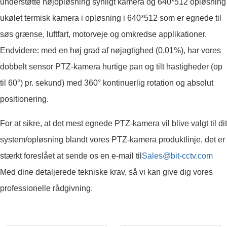
understøtte højopløsning synligt kamera og 640*512 opløsning
ukølet termisk kamera i opløsning i 640*512 som er egnede til
søs grænse, luftfart, motorveje og omkredse applikationer.
Endvidere: med en høj grad af nøjagtighed (0,01%), har vores
dobbelt sensor PTZ-kamera hurtige pan og tilt hastigheder (op
til 60°) pr. sekund) med 360° kontinuerlig rotation og absolut
positionering.
For at sikre, at det mest egnede PTZ-kamera vil blive valgt til dit
system/opløsning blandt vores PTZ-kamera produktlinje, det er
stærkt foreslået at sende os en e-mail til
Sales@bit-cctv.com
Med dine detaljerede tekniske krav, så vi kan give dig vores
professionelle rådgivning.