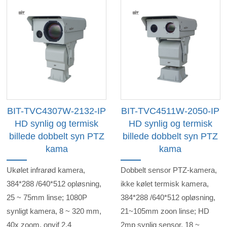
BIT-TVC4307W-2132-IP
BIT-TVC4511W-2050-IP
HD synlig og termisk
HD synlig og termisk
billede dobbelt syn PTZ
billede dobbelt syn PTZ
kama
kama
Ukølet infrarød kamera,
Dobbelt sensor PTZ-kamera,
384*288 /640*512 opløsning,
ikke kølet termisk kamera,
25 ~ 75mm linse; 1080P
384*288 /640*512 opløsning,
synligt kamera, 8 ~ 320 mm,
21~105mm zoon linse; HD
40x zoom, onvif 2.4
2mp synlig sensor, 18 ~