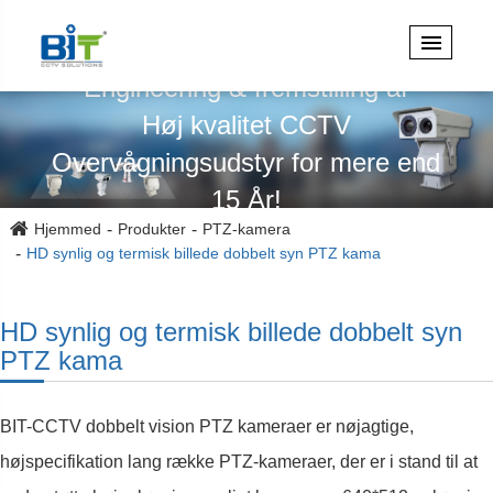
Specialiseret i design,
Engineering & fremstilling af
Høj kvalitet CCTV
Overvågningsudstyr for mere end
15 År!
Hjemmed
Produkter
PTZ-kamera
HD synlig og termisk billede dobbelt syn PTZ kama
HD synlig og termisk billede dobbelt syn
PTZ kama
BIT-CCTV dobbelt vision PTZ kameraer er nøjagtige,
højspecifikation lang række PTZ-kameraer, der er i stand til at