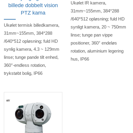
Ukølet IR kamera,
billede dobbelt vision
31mm~155mm, 384*288
PTZ kama
/640*512 opløsning; fuld HD
Ukølet termisk billedkamera,
synligt kamera, 20 ~ 750mm
31mm~155mm, 384*288
linse; tunge pan vippe
/640*512 opløsning; fuld HD
positioner, 360° endeløs
synlig kamera, 4.3 ~ 129mm
rotation, aluminium legering
linse; tunge pande tilt enhed,
hus, IP66
360°-endless rotation,
trykstøbt bolig, IP66