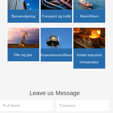
Transport og trafik
Marin/Havn
Byovervågning
Olie og gas.
GrænsekontrolName
Kritisk industriel
infrastruktur
Leave us Message