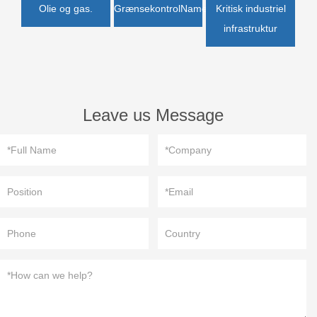
Olie og gas.
GrænsekontrolName
Kritisk industriel
infrastruktur
Leave us Message