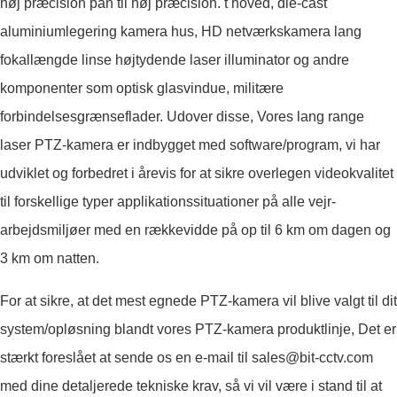
høj præcision pan til høj præcision. t hoved, die-cast
aluminiumlegering kamera hus, HD netværkskamera lang
fokallængde linse højtydende laser illuminator og andre
komponenter som optisk glasvindue, militære
forbindelsesgrænseflader. Udover disse, Vores lang range
laser PTZ-kamera er indbygget med software/program, vi har
udviklet og forbedret i årevis for at sikre overlegen videokvalitet
til forskellige typer applikationssituationer på alle vejr-
arbejdsmiljøer med en rækkevidde på op til 6 km om dagen og
3 km om natten.
For at sikre, at det mest egnede PTZ-kamera vil blive valgt til dit
system/opløsning blandt vores PTZ-kamera produktlinje, Det er
stærkt foreslået at sende os en e-mail til sales@bit-cctv.com
med dine detaljerede tekniske krav, så vi vil være i stand til at