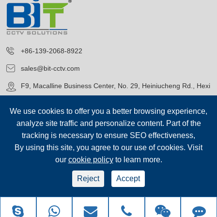
+86-139-2068-8922
sales@bit-cctv.com
F9, Macalline Business Center, No. 29, Heiniucheng Rd., Hexi
District, Tianjin, China
We use cookies to offer you a better browsing experience,
analyze site traffic and personalize content. Part of the
tracking is necessary to ensure SEO effectiveness,
By using this site, you agree to our use of cookies. Visit
our
cookie policy
to learn more.
Ophavsret©
Blue Icon (Tianjin) Technology Co., Ltd.
Alle
rettigheder forbeholdes.
Reject
Accept
sep-footer
Sitemap
|
Fortrolighedspolitik