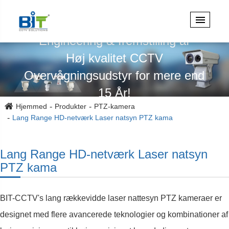
Specialiseret i design,
Engineering & fremstilling af
Høj kvalitet CCTV
Overvågningsudstyr for mere end
15 År!
Hjemmed
Produkter
PTZ-kamera
Lang Range HD-netværk Laser natsyn PTZ kama
Lang Range HD-netværk Laser natsyn
PTZ kama
BIT-CCTV's lang rækkevidde laser nattesyn PTZ kameraer er
designet med flere avancerede teknologier og kombinationer af