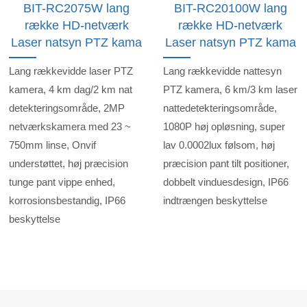
BIT-RC2075W lang
BIT-RC20100W lang
række HD-netværk
række HD-netværk
Laser natsyn PTZ kama
Laser natsyn PTZ kama
Lang rækkevidde laser PTZ
Lang rækkevidde nattesyn
kamera, 4 km dag/2 km nat
PTZ kamera, 6 km/3 km laser
detekteringsområde, 2MP
nattedetekteringsområde,
netværkskamera med 23 ~
1080P høj opløsning, super
750mm linse, Onvif
lav 0.0002lux følsom, høj
understøttet, høj præcision
præcision pant tilt positioner,
tunge pant vippe enhed,
dobbelt vinduesdesign, IP66
korrosionsbestandig, IP66
indtrængen beskyttelse
beskyttelse