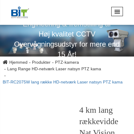
Specialiseret i design,
Engineering & fremstilling af
Høj kvalitet CCTV
Overvågningsudstyr for mere end
15 År!
Hjemmed
Produkter
PTZ-kamera
Lang Range HD-netværk Laser natsyn PTZ kama
BIT-RC2075W lang række HD-netværk Laser natsyn PTZ kama
4 km lang
rækkevidde
Nat Vision