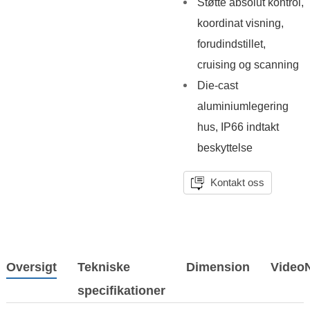
Støtte absolut kontrol,
koordinat visning,
forudindstillet,
cruising og scanning
Die-cast
aluminiumlegering
hus, IP66 indtakt
beskyttelse
Kontakt oss
Oversigt
Tekniske
Dimension
Video
specifikationer