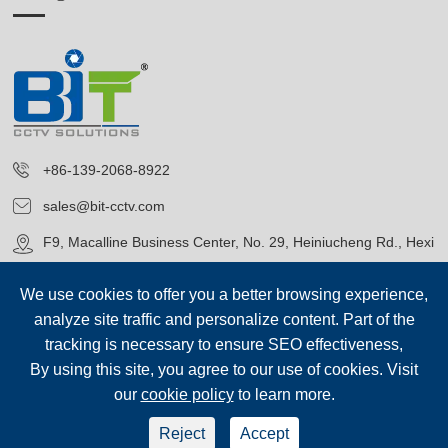
+86-139-2068-8922
sales@bit-cctv.com
F9, Macalline Business Center, No. 29, Heiniucheng Rd., Hexi
District, Tianjin, China
We use cookies to offer you a better browsing experience,
analyze site traffic and personalize content. Part of the
tracking is necessary to ensure SEO effectiveness,
By using this site, you agree to our use of cookies. Visit
our
cookie policy
to learn more.
Ophavsret©
Blue Icon (Tianjin) Technology Co., Ltd.
Alle
rettigheder forbeholdes.
Reject
Accept
sep-footer
Sitemap
|
Fortrolighedspolitik