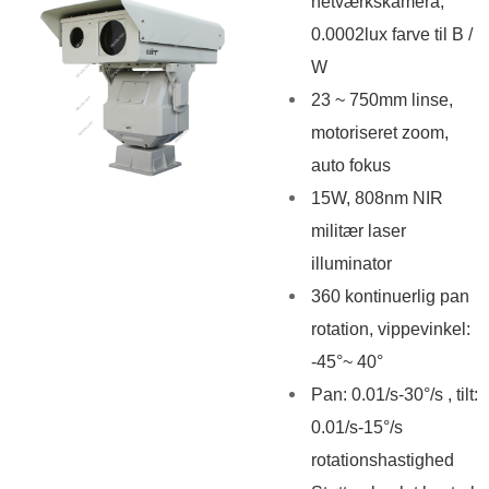
netværkskamera,
0.0002lux farve til B /
W
23 ~ 750mm linse,
motoriseret zoom,
auto fokus
15W, 808nm NIR
militær laser
illuminator
360 kontinuerlig pan
rotation, vippevinkel:
-45°~ 40°
Pan: 0.01/s-30°/s , tilt:
0.01/s-15°/s
rotationshastighed