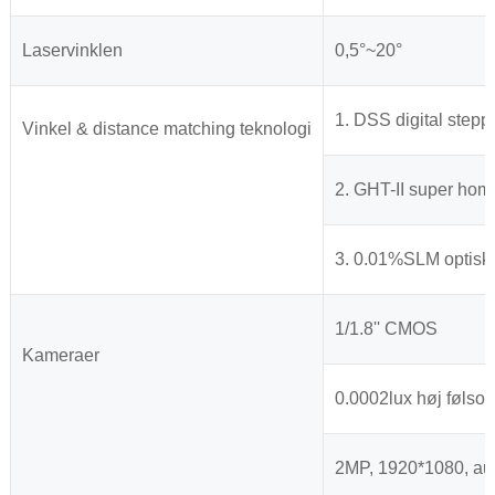
Laservinklen
0,5°~20°
1. DSS digital stepp
Vinkel & distance matching teknologi
2. GHT-II super ho
3. 0.01%SLM optisk 
1/1.8'' CMOS
Kameraer
0.0002lux høj følso
2MP, 1920*1080, aut