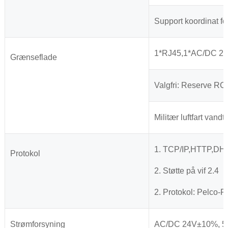
Support koordinat fo
1*RJ45,1*AC/DC 2
Grænseflade
Valgfri: Reserve RC
Militær luftfart vand
1. TCP/IP,HTTP,D
Protokol
2. Støtte på vif 2.4
2. Protokol: Pelco-P
Strømforsyning
AC/DC 24V±10%, 50