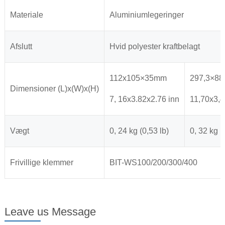
Materiale
Aluminiumlegeringer
Afslutt
Hvid polyester kraftbelagt
112x105×35mm
297,3×88
Dimensioner (L)x(W)x(H)
7, 16x3.82x2.76 inn
11,70x3,
Vægt
0, 24 kg (0,53 lb)
0, 32 kg (
Frivillige klemmer
BIT-WS100/200/300/400
Leave us Message