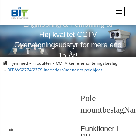
Specialiseret i design,
Engineering & fremstilling af
Høj kvalitet CCTV
Overvågningsudstyr for mere end
15 År!
Hjemmed
Produkter
CCTV kameramonteringsbeslag.
BIT-WS2774/2779 Indendørs/udendørs polebjegt
Pole
mountbeslagNa
Funktioner i