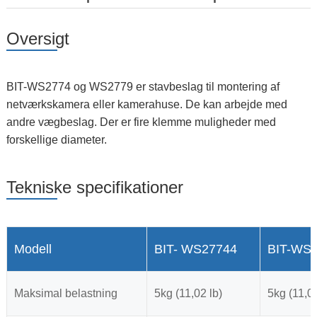
Oversigt
BIT-WS2774 og WS2779 er stavbeslag til montering af
netværkskamera eller kamerahuse. De kan arbejde med
andre vægbeslag. Der er fire klemme muligheder med
forskellige diameter.
Tekniske specifikationer
Modell
BIT- WS27744
BIT-WS2
Maksimal belastning
5kg (11,02 lb)
5kg (11,02