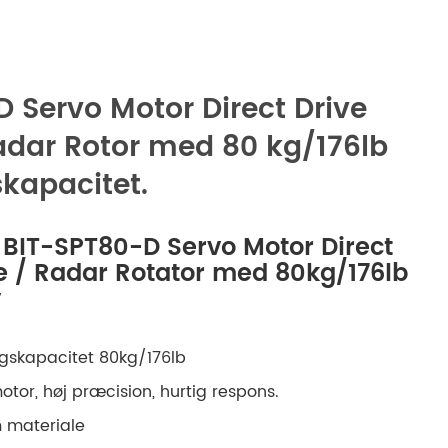
русский
português
 Servo Motor Direct Drive
العربية
dar Rotor med 80 kg/176lb
tiếng việt
kapacitet.
ไทย
 BIT-SPT80-D Servo Motor Direct
e / Radar Rotator med 80kg/176lb
čeština
v
dansk
ngskapacitet 80kg/176lb
Svenska
otor, høj præcision, hurtig respons.
m materiale