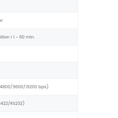
er
tion i 1 ~ 60 min.
/4800/9600/19200 bps)
S422/RS232)