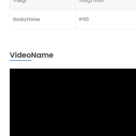
Vægt
30kg/66lb
Beskyttelse
IP66
VideoName