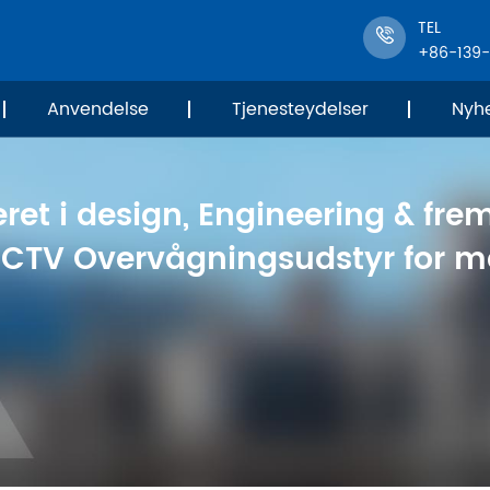
TEL
+86-139
Anvendelse
Tjenesteydelser
Nyh
ret i design, Engineering & frem
 CCTV Overvågningsudstyr for me