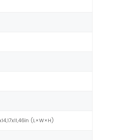
14,17x11,46in (L×W×H)