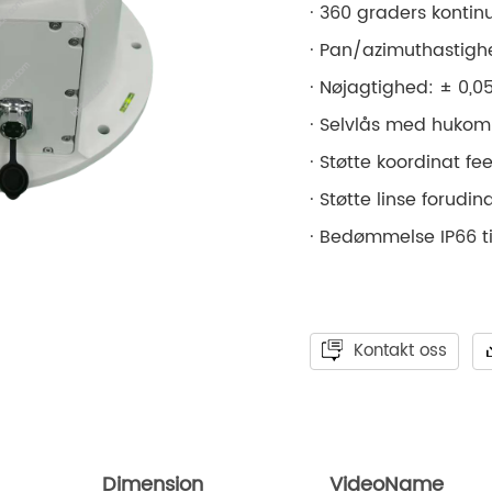
· 360 graders kontin
· Pan/azimuthastigh
· Nøjagtighed: ± 0,0
· Selvlås med hukom
· Støtte koordinat fe
· Støtte linse forudin
· Bedømmelse IP66 t
Kontakt oss
Dimension
VideoName