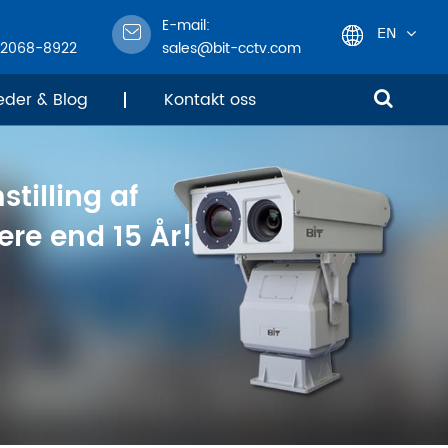
E-mail:
EN
-2068-8922
sales@bit-cctv.com
English
eder & Blog
Kontakt oss
日本語
stilling af
한국어
re end 15 År!
français
Deutsch
Español
italiano