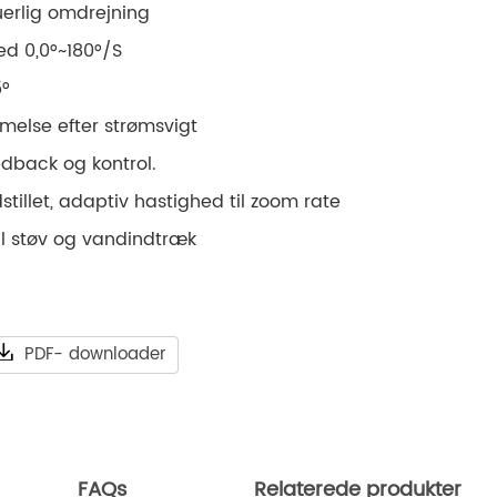
uerlig omdrejning
ed 0,0°~180°/S
5°
melse efter strømsvigt
edback og kontrol.
dstillet, adaptiv hastighed til zoom rate
il støv og vandindtræk
PDF- downloader
FAQs
Relaterede produkter