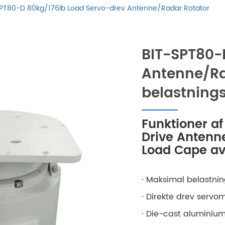
PT80-D 80kg/176lb Load Servo-drev Antenne/Radar Rotator
BIT-SPT80-D
Antenne/Ra
belastnings
Funktioner af
Drive Antenn
Load Cape a
· Maksimal belastni
· Direkte drev servom
· Die-cast aluminiu