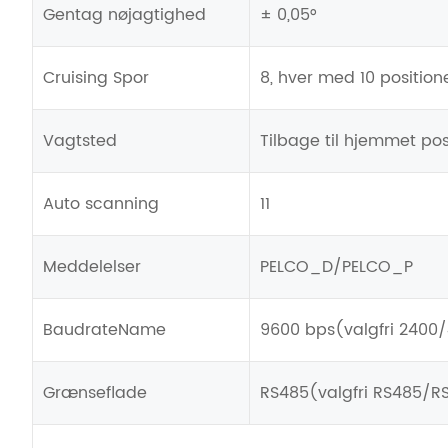
Gentag nøjagtighed
± 0,05°
Cruising Spor
8, hver med 10 position
Vagtsted
Tilbage til hjemmet posi
Auto scanning
11
Meddelelser
PELCO_D/PELCO_P
BaudrateName
9600 bps(valgfri 2400
Grænseflade
RS485(valgfri RS485/R