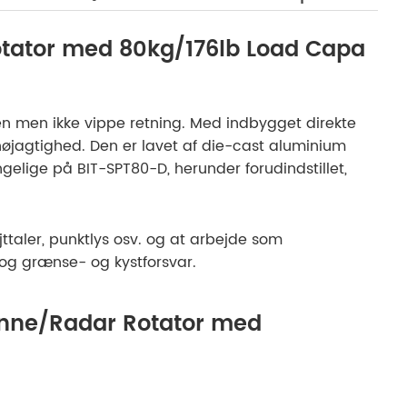
otator med 80kg/176lb Load Capa
en men ikke vippe retning. Med indbygget direkte
nøjagtighed. Den er lavet af die-cast aluminium
elige på BIT-SPT80-D, herunder forudindstillet,
ttaler, punktlys osv. og at arbejde som
 og grænse- og kystforsvar.
tenne/Radar Rotator med