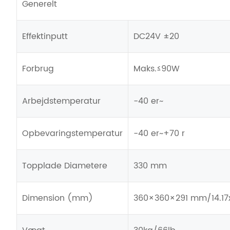
Generelt
Effektinputt
DC24V ±20
Forbrug
Maks.≤90W
Arbejdstemperatur
-40 er~
Opbevaringstemperatur
-40 er~+70 r
Topplade Diametere
330 mm
Dimension (mm)
360×360×291 mm/14.17x