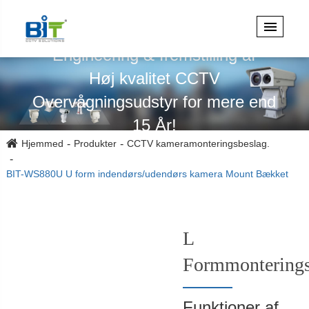
Specialiseret i design,
Engineering & fremstilling af
Høj kvalitet CCTV
Overvågningsudstyr for mere end
15 År!
Hjemmed
Produkter
CCTV kameramonteringsbeslag.
BIT-WS880U U form indendørs/udendørs kamera Mount Bækket
L
Formmontering
Funktioner af