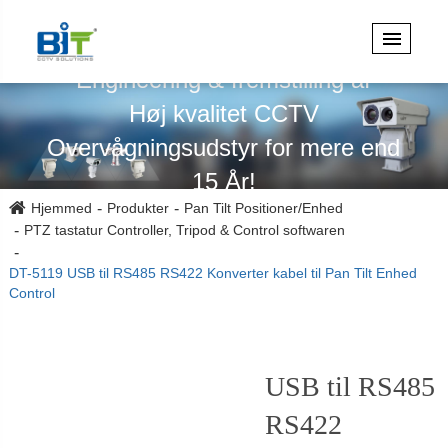
Specialiseret i design,
Engineering & fremstilling af
Høj kvalitet CCTV
Overvågningsudstyr for mere end
15 År!
Hjemmed
Produkter
Pan Tilt Positioner/Enhed
PTZ tastatur Controller, Tripod & Control softwaren
DT-5119 USB til RS485 RS422 Konverter kabel til Pan Tilt Enhed
Control
USB til RS485
RS422