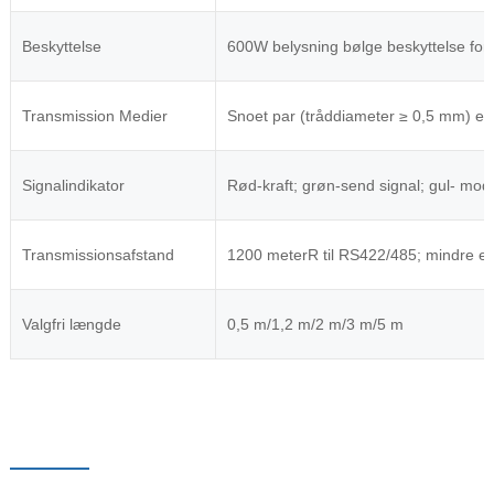
Beskyttelse
600W belysning bølge beskyttelse for
Transmission Medier
Snoet par (tråddiameter ≥ 0,5 mm) ell
Signalindikator
Rød-kraft; grøn-send signal; gul- modt
Transmissionsafstand
1200 meter
R til RS422/485; mindre en
Valgfri længde
0,5 m/1,2 m/2 m/3 m/5 m