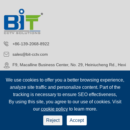
+86-139-2068-8922
sales@bit-cctv.com
F9, Macalline Business Center, No. 29, Heiniucheng Rd., Hexi
District, Tianjin, China
We use cookies to offer you a better browsing experience,
analyze site traffic and personalize content. Part of the
tracking is necessary to ensure SEO effectiveness,
By using this site, you agree to our use of cookies. Visit
our
cookie policy
to learn more.
Ophavsret©
Blue Icon (Tianjin) Technology Co., Ltd.
Alle
rettigheder forbeholdes.
Reject
Accept
sep-footer
Sitemap
|
Fortrolighedspolitik