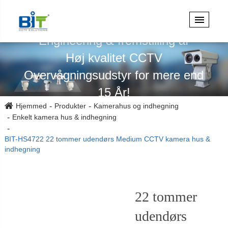
Specialiseret i design,
Engineering & fremstilling af
Høj kvalitet CCTV
Overvågningsudstyr for mere end
15 År!
Hjemmed
Produkter
Kamerahus og indhegning
Enkelt kamera hus & indhegning
BIT-HS4722 22 tommer udendørs Medium CCTV kamera hus &
indhegning
22 tommer
udendørs