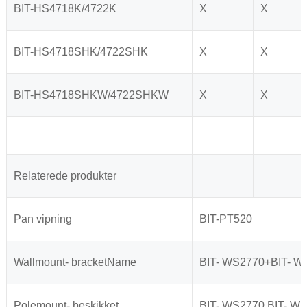
BIT-HS4718K/4722K
X
X
BIT-HS4718SHK/4722SHK
X
X
BIT-HS4718SHKW/4722SHKW
X
X
Relaterede produkter
Pan vipning
BIT-PT520
Wallmount- bracketName
BIT- WS2770+BIT- W
Polemount- beskikket
BIT- WS2770 BIT- WS