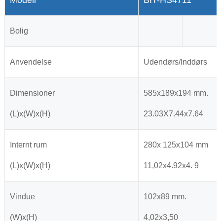
Modell
BIT-HS4711
Bolig
Anvendelse
Udendørs/Inddørs
Dimensioner
585x189x194 mm.
(L)x(W)x(H)
23.03X7.44x7.64
Internt rum
280x 125x104 mm
(L)x(W)x(H)
11,02x4.92x4. 9
Vindue
102x89 mm.
(W)x(H)
4,02x3,50