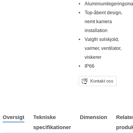
Aluminiumlegeringsmat
Top-åbent design,
nemt kamera
installation
Valgfri solskjold,
varmer, ventilator,
viskerer
IP66
Kontakt oss
Oversigt
Tekniske
Dimension
Relate
specifikationer
produk