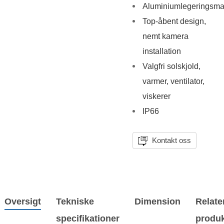
Aluminiumlegeringsmat
Top-åbent design,
nemt kamera
installation
Valgfri solskjold,
varmer, ventilator,
viskerer
IP66
Kontakt oss
Oversigt
Tekniske
Dimension
Relate
specifikationer
produk