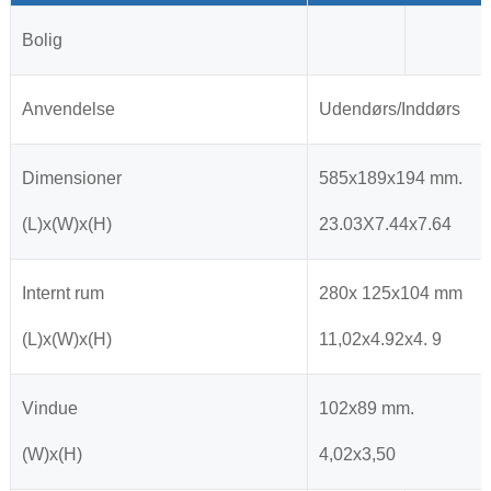
Bolig
Anvendelse
Udendørs/Inddørs
Dimensioner
585x189x194 mm.
(L)x(W)x(H)
23.03X7.44x7.64
Internt rum
280x 125x104 mm
(L)x(W)x(H)
11,02x4.92x4. 9
Vindue
102x89 mm.
(W)x(H)
4,02x3,50