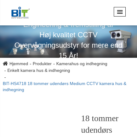
Specialiseret i design,
Engineering & fremstilling af
Høj kvalitet CCTV
Overvågningsudstyr for mere end
15 År!
Hjemmed
Produkter
Kamerahus og indhegning
Enkelt kamera hus & indhegning
BIT-HS4718 18 tommer udendørs Medium CCTV kamera hus &
indhegning
18 tommer
udendørs