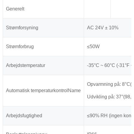
Generelt
Strømforsyning
AC 24V ± 10%
Strømforbrug
≤50W
Arbejdstemperatur
-35°C ~ 60°C (-31°F ~
Opvarmning på: 8°C(46
Automatisk temperaturkontrolName
Udvikling på: 37°(98,6
Arbejdsfugtighed
≤90% RH (ingen konde