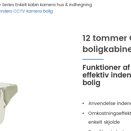
te Series Enkelt kabin kamera hus & indhegning
endørs CCTV kamera bolig
12 tommer 
boligkabin
Funktioner a
effektiv ind
bolig
Anvendelse indend
Omkostningseffek
enkelt skjolde