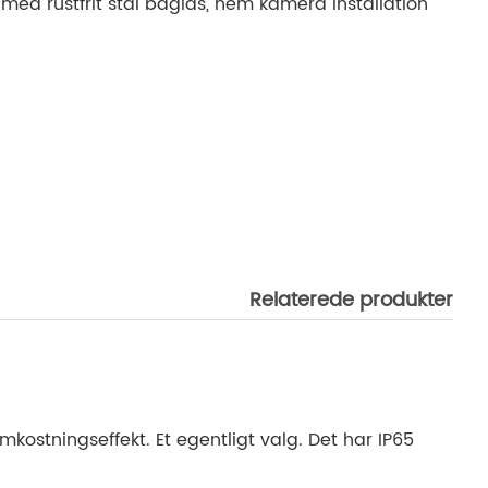
med rustfrit stål baglås, nem kamera installation
Relaterede produkter
ostningseffekt. Et egentligt valg. Det har IP65