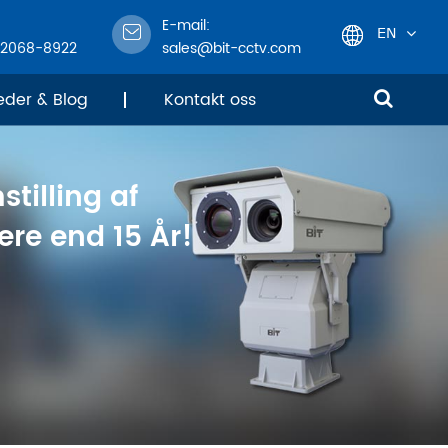
E-mail:
EN
-2068-8922
sales@bit-cctv.com
English
eder & Blog
Kontakt oss
日本語
stilling af
한국어
re end 15 År!
français
Deutsch
Español
italiano