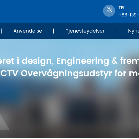
TEL
+86-139
Anvendelse
Tjenesteydelser
Nyh
ret i design, Engineering & frem
 CCTV Overvågningsudstyr for me