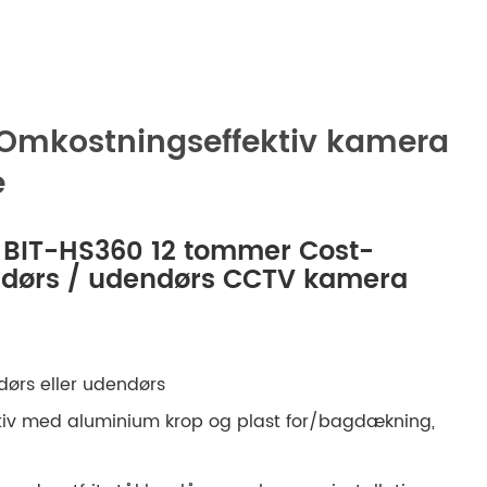
русский
português
العربية
Omkostningseffektiv kamera
e
tiếng việt
ไทย
f BIT-HS360 12 tommer Cost-
endørs / udendørs CCTV kamera
čeština
dansk
ørs eller udendørs
Svenska
tiv med aluminium krop og plast for/bagdækning,