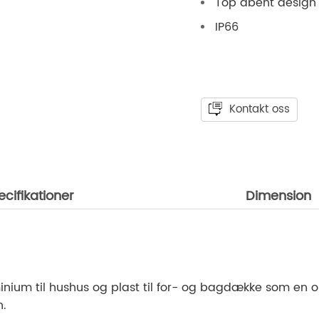
Top åbent design 
IP66
Kontakt oss
ecifikationer
Dimension
ium til hushus og plast til for- og bagdække som en omk
n.