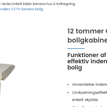
te Series Enkelt kabin kamera hus & indhegning
endørs CCTV kamera bolig
12 tommer 
boligkabin
Funktioner a
effektiv ind
bolig
Anvendelse indend
Omkostningseffek
enkelt skjolde