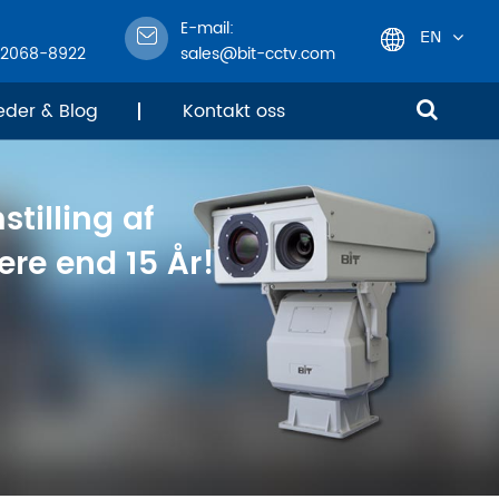
E-mail:
EN
-2068-8922
sales@bit-cctv.com
English
eder & Blog
Kontakt oss
日本語
stilling af
한국어
re end 15 År!
français
Deutsch
Español
italiano