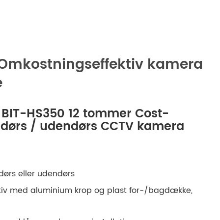
русский
português
العربية
Omkostningseffektiv kamera
e
tiếng việt
ไทย
f BIT-HS350 12 tommer Cost-
endørs / udendørs CCTV kamera
čeština
dansk
ørs eller udendørs
Svenska
tiv med aluminium krop og plast for-/bagdække,