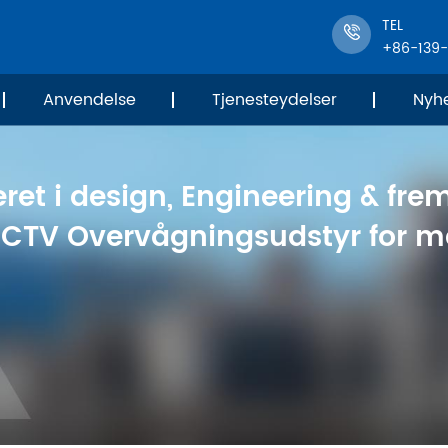
TEL
+86-139
Anvendelse
Tjenesteydelser
Nyh
ret i design, Engineering & frem
 CCTV Overvågningsudstyr for me