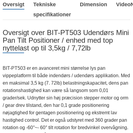
Oversigt
Tekniske
Dimension
Video
specifikationer
Oversigt over BIT-PT503 Udendørs Mini
Pan Tilt Positioner / enhed med top
nyttelast op til 3,5kg / 7,72lb
BIT-PT503 er en avanceret mini størrelse lys pan
vippeplatform til både indendørs / udendørs applikation. Med
en maksimal 3,5 kg (7. 72lb) belastningskapacitet, dens pan
rotationshastighed kan være så langsom som 0,01
grader/sek. Udnytter sin høj præcision stepper motor og orm
/ gear drev tilstand, den har 0,1 grade positionering
nøjagtighed for gentagen positionering og ekstremt lav
hastighed control. Det er også udstyret med 360 grader pan
rotation og -60°~- 60° tilt rotation for bredvinkel overvågning.