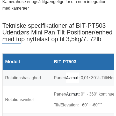
Kamerahuse er også tilgængelige for din nem integration
med kameraer.
Tekniske specifikationer af BIT-PT503
Udendørs Mini Pan Tilt Positioner/enhed
med top nyttelast op til 3,5kg/7. 72lb
Modell
BIT-PT503
Azimut
Rotationshastighed
Paner
/
: 0,01~30°/s,Tilt/Hø
Azimut
Paner
/
: 0° ~ 360° kontinue
Rotationsvinkel
Tilt/Elevation: +60°~ -60°°°