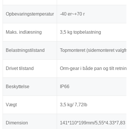
Opbevaringstemperatur
-40 er~+70 r
Maks. indlæsning
3,5 kg topbelastning
Belastningstilstand
Topmonteret (sidemonteret valgfri
Drivet tilstand
Orm-gear i både pan og tilt retnin
Beskyttelse
IP66
Vægt
3,5 kg/ 7,72lb
Dimension
141*110*199mm/5,55*4.33*7,83 