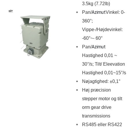
3.5kg (7.72lb)
Azimut
Pan/
Vinkel: 0-
360°;
Vippe-/Højdevinkel:
-60°~- 60°
Azimut
Pan/
Hastighed 0,01 ~
30°/s; Tilt
/ Eleevation
Hastighed 0,01~15°/s
Nøjagtighed: ±0,1°
Høj præcision
stepper motor og tilt
orm gear drive
transmissions
RS485 eller RS422