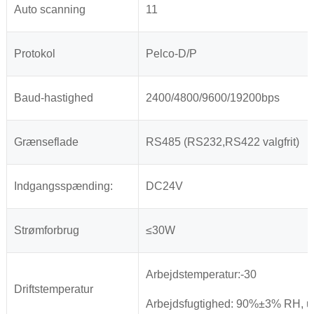
Auto scanning
11
Protokol
Pelco-D/P
Baud-hastighed
2400/4800/9600/19200bps
Grænseflade
RS485 (RS232,RS422 valgfrit)
Indgangsspænding:
DC24V
Strømforbrug
≤30W
Arbejdstemperatur:-30
Driftstemperatur
Arbejdsfugtighed: 90%±3% RH, u