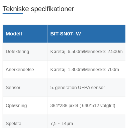
Tekniske specifikationer
Modell
BIT-SN07- W
Detektering
Køretøj: 6.500m/Menneske: 2.500m
Anerkendelse
Køretøj: 1.800m/Menneske: 700m
Sensor
5. generation UFPA sensor
Opløsning
384*288 pixel ( 640*512 valgfrit)
Spektral
7,5 ~ 14μm