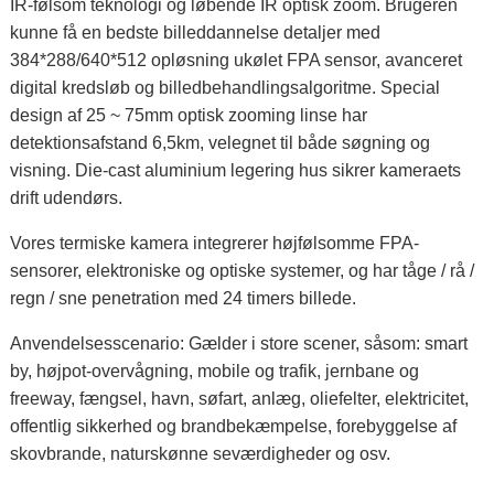
IR-følsom teknologi og løbende IR optisk zoom. Brugeren
kunne få en bedste billeddannelse detaljer med
384*288/640*512 opløsning ukølet FPA sensor, avanceret
digital kredsløb og billedbehandlingsalgoritme. Special
design af 25 ~ 75mm optisk zooming linse har
detektionsafstand 6,5km, velegnet til både søgning og
visning. Die-cast aluminium legering hus sikrer kameraets
drift udendørs.
Vores termiske kamera integrerer højfølsomme FPA-
sensorer, elektroniske og optiske systemer, og har tåge / rå /
regn / sne penetration med 24 timers billede.
Anvendelsesscenario: Gælder i store scener, såsom: smart
by, højpot-overvågning, mobile og trafik, jernbane og
freeway, fængsel, havn, søfart, anlæg, oliefelter, elektricitet,
offentlig sikkerhed og brandbekæmpelse, forebyggelse af
skovbrande, naturskønne seværdigheder og osv.