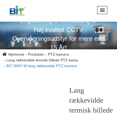
Specialiseret i design,
Engineering & fremstilling af
Høj kvalitet CCTV
Overvågningsudstyr for mere end
15 År!
Hjemmed
Produkter
PTZ-kamera
Lang rækkevidde termisk billede PTZ kama
BIT-SN07-W lang rækkevidde PTZ-kamera
Lang
rækkevidde
termisk billede