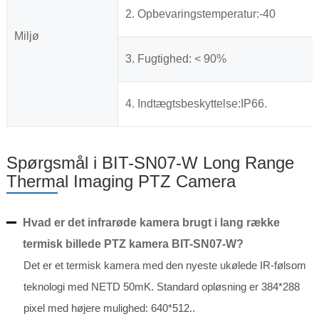
2. Opbevaringstemperatur:-40
Miljø
3. Fugtighed: < 90%
4. Indtægtsbeskyttelse:IP66.
Spørgsmål i BIT-SN07-W Long Range
Thermal Imaging PTZ Camera
Hvad er det infrarøde kamera brugt i lang række
termisk billede PTZ kamera BIT-SN07-W?
Det er et termisk kamera med den nyeste ukølede IR-følsom
teknologi med NETD 50mK. Standard opløsning er 384*288
pixel med højere mulighed: 640*512..