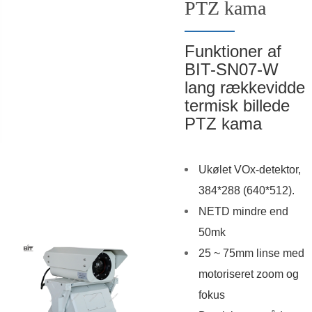
PTZ kama
Funktioner af
BIT-SN07-W
lang rækkevidde
termisk billede
PTZ kama
Ukølet VOx-detektor,
384*288 (640*512).
NETD mindre end
50mk
25 ~ 75mm linse med
motoriseret zoom og
fokus