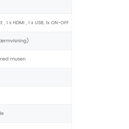
kt , 1 x HDMI , 1 x USB, 1x ON-OFF
kærmvisning)
 med musen
de