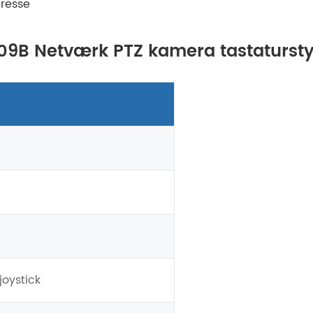
dresse
1009B Netværk PTZ kamera tastaturst
joystick