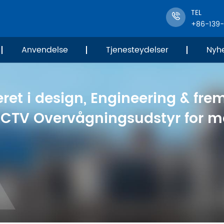
TEL
+86-139
Anvendelse
Tjenesteydelser
Nyh
ret i design, Engineering & frem
 CCTV Overvågningsudstyr for me