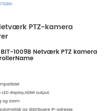
русский
8732801
português
Netværk PTZ-kamera
العربية
rer
tiếng việt
f BIT-1009B Netværk PTZ kamera
ไทย
trollerName
čeština
dansk
mpatiblet
 LED display,HDMI output.
Svenska
ng og zoom
je automatisk og distribuere IP-adresse