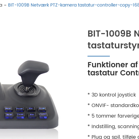
a
BIT-1009B Netværk PTZ-kamera tastatur-controller-copy-16
BIT-1009B 
tastatursty
Funktioner a
tastatur Con
* 3D kontrol joystick
* ONVIF- standardko
* 5 tommer farverige
* Indstilling, scanni
* Plug og spil, tilfø