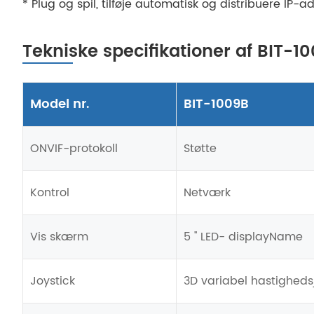
* Plug og spil, tilføje automatisk og distribuere IP-a
Tekniske specifikationer af BIT-
Model nr.
BIT-1009B
ONVIF-protokoll
Støtte
Kontrol
Netværk
Vis skærm
5 '' LED- displayName
Joystick
3D variabel hastigheds