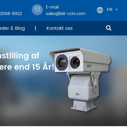
E-mail:
EN
-2068-8922
sales@bit-cctv.com
English
eder & Blog
Kontakt oss
日本語
stilling af
한국어
re end 15 År!
français
Deutsch
Español
italiano