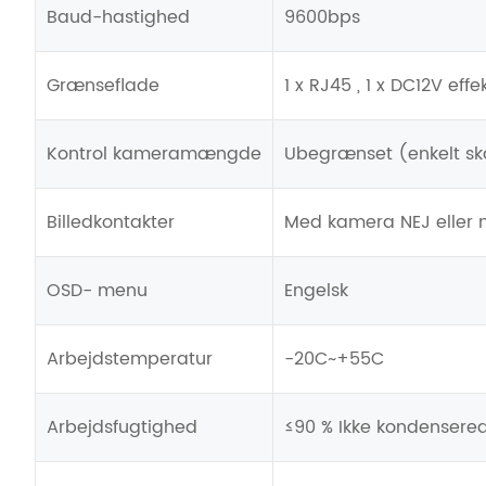
Baud-hastighed
9600bps
Grænseflade
1 x RJ45 , 1 x DC12V effe
Kontrol kameramængde
Ubegrænset (enkelt s
Billedkontakter
Med kamera NEJ eller
OSD- menu
Engelsk
Arbejdstemperatur
-20C~+55C
Arbejdsfugtighed
≤90 % Ikke kondensere