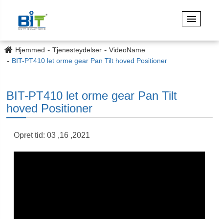
Hjemmed
Tjenesteydelser
VideoName
BIT-PT410 let orme gear Pan Tilt hoved Positioner
BIT-PT410 let orme gear Pan Tilt
hoved Positioner
Opret tid: 03 ,16 ,2021